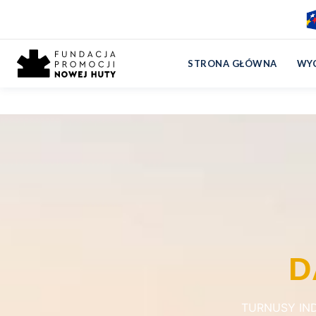
Strona główna
›
Dąbki
STRONA GŁÓWNA
WYC
Dąbki
D
TURNUSY IN