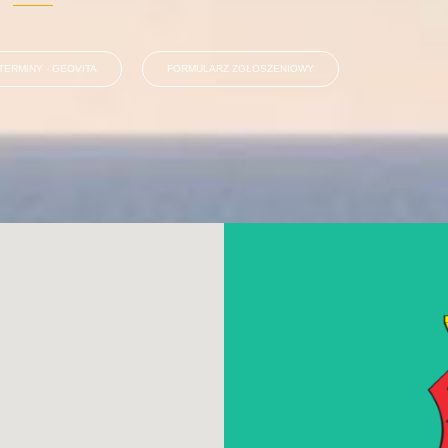
TERMINY - GEOVITA
FORMULARZ ZGŁOSZENIOWY