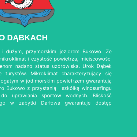
O DĄBKACH
 i dużym, przymorskim jeziorem Bukowo. Ze
ikroklimat i czystość powietrza, miejscowości
renom nadano status uzdrowiska. Urok Dąbek
 turystów. Mikroklimat charakteryzujący się
bogatym w jod morskim powietrzem gwarantują
o Bukowo z przystanią i szkółką windsurfingu
 do uprawiania sportów wodnych. Bliskość
tego w zabytki Darłowa gwarantuje dostęp