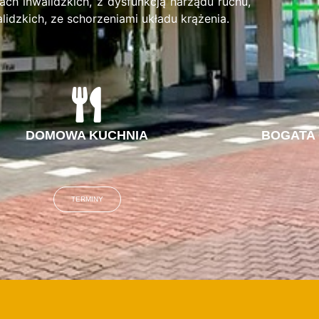
ch inwalidzkich, z dysfunkcją narządu ruchu,
idzkich, ze schorzeniami układu krążenia.
DOMOWA KUCHNIA
BOGATA
TERMINY