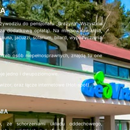
TA
wodziu do pensjonatu „Grażyna”. Wszystkie
e za dodatkową opłatą). Na miejscu kawiarnia,
sauna, jacuzzi, solarium, bilard, wypożyczalnia
rzeb osób niepełnosprawnych, znajdą tu one
oje jedno i dwupoziomowe.
wizor, oraz łącze internetowe (Hot-spot).
NIA
o, ze schorzeniami układu oddechowego,