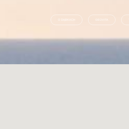
O DĄBKACH
GEOVITA