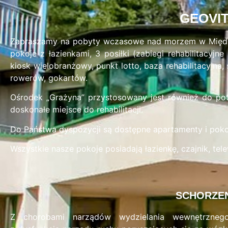
GEOVI
Zapraszamy na pobyty wczasowe nad morzem w Między
pokoje z łazienkami, 3 posiłki (zabiegi rehabilitacyjn
kiosk wielobranżowy, punkt lotto, baza rehabilitacyjna, 
rowerów, gokartów.
Ośrodek „Grażyna” przystosowany jest również do pot
doskonałe miejsce do rehabilitacji.
Do Państwa dyspozycji są dostępne apartamenty i pok
Wszystkie nasze pokoje posiadają łazienkę, czajnik, tele
SCHORZE
Z chorobami narządów wydzielania wewnętrzneg