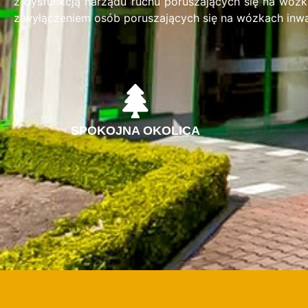
z dysfunkcją narządu ruchu poruszających się na wózka
z wyłączeniem osób poruszających się na wózkach inwal
SPOKOJNA OKOLICA