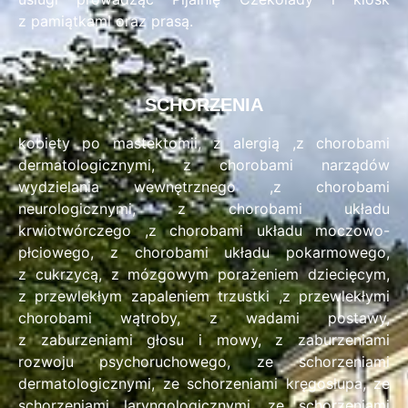
z pamiątkami oraz prasą.
SCHORZENIA
kobiety po mastektomii, z alergią ,z chorobami
dermatologicznymi, z chorobami narządów
wydzielania wewnętrznego ,z chorobami
neurologicznymi, z chorobami układu
krwiotwórczego ,z chorobami układu moczowo-
płciowego, z chorobami układu pokarmowego,
z cukrzycą, z mózgowym porażeniem dziecięcym,
z przewlekłym zapaleniem trzustki ,z przewlekłymi
chorobami wątroby, z wadami postawy,
z zaburzeniami głosu i mowy, z zaburzeniami
rozwoju psychoruchowego, ze schorzeniami
dermatologicznymi, ze schorzeniami kręgosłupa, ze
schorzeniami laryngologicznymi ,ze schorzeniami