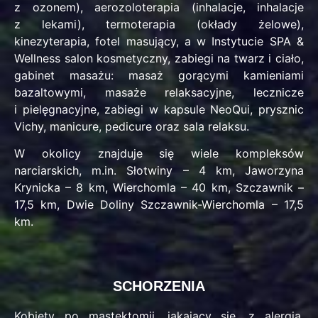
z ozonem), aerozoloterapia (inhalacje, inhalacje
z lekami), termoterapia (okłady żelowe),
kinezyterapia, fotel masujący, a w Instytucie SPA &
Wellness salon kosmetyczny, zabiegi na twarz i ciało,
gabinet masażu: masaż gorącymi kamieniami
bazaltowymi, masaże relaksacyjne, lecznicze
i pielęgnacyjne, zabiegi w kapsule NeoQui, prysznic
Vichy, manicure, pedicure oraz sala relaksu.
W okolicy znajduje się wiele kompleksów
narciarskich, m.in. Słotwiny – 4 km, Jaworzyna
Krynicka – 8 km, Wierchomla – 40 km, Szczawnik –
17,5 km, Dwie Doliny Szczawnik-Wierchomla – 17,5
km.
SCHORZENIA
Kobiety po mastektomii, jąkający się, z alergią,