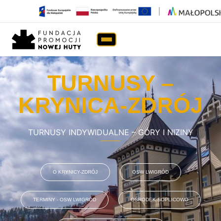
TURNUSY – KRYNICA-
Strona główna
›
Turnusy rehabilitacyjne
›
Krynica-Zdrój
TURNUSY –
KRYNICA-ZDRÓJ
TURNUSY INDYWIDUALNE – GÓRY I NIZINY
O KRYNICY-ZDRÓJ
OSW LWIGRÓD
TERMINY - OSW LWIGRÓD
OŚRODEK SOPLICOWO