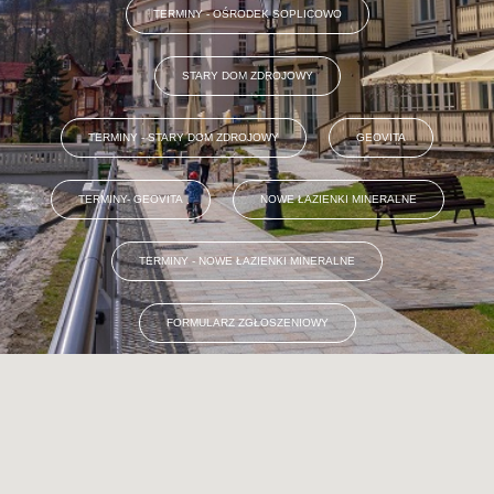
TERMINY - OŚRODEK SOPLICOWO
STARY DOM ZDROJOWY
TERMINY - STARY DOM ZDROJOWY
GEOVITA
TERMINY- GEOVITA
NOWE ŁAZIENKI MINERALNE
TERMINY - NOWE ŁAZIENKI MINERALNE
FORMULARZ ZGŁOSZENIOWY