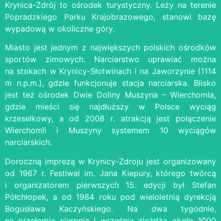
Krynica-Zdrój to ośrodek turystyczny. Leży na terenie
Popradzkiego Parku Krajobrazowego, stanowi bazę
wypadową w okoliczne góry.
Miasto jest jednym z największych polskich ośrodków
sportów zimowych. Narciarstwo uprawiać można
na stokach w Krynicy-Słotwinach i na Jaworzynie (1114
m n.p.m.), gdzie funkcjonuje stacja narciarska. Blisko
jest też ośrodek Dwie Doliny Muszyna – Wierchomla,
gdzie mieści się najdłuższy w Polsce wyciąg
krzesełkowy, a od 2008 r. atrakcją jest połączenie
Wierchomli i Muszyny systemem 10 wyciągów
narciarskich.
Doroczną imprezą w Krynicy-Zdroju jest organizowany
od 1967 r. Festiwal im. Jana Kiepury, którego twórcą
i organizatorem pierwszych 15. edycji był Stefan
Półchłopek, a od 1984 roku pod wieloletnią dyrekcją
Bogusława Kaczyńskiego. Na dwa tygodnie,
na przełomie sierpnia i września zjeżdża około 1000