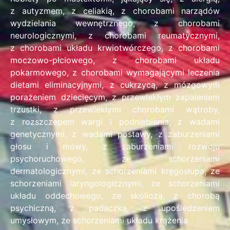
z autyzmem, z celiakią, z chorobami narządów
wydzielania wewnętrznego, z chorobami
neurologicznymi, z chorobami reumatycznymi,
z chorobami układu krwiotwórczego, z chorobami
moczowo-płciowego, z chorobami układu
pokarmowego, z chorobami wymagającymi leczenia
dietami eliminacyjnymi, z cukrzycą, z mózgowym
porażeniem dziecięcym, z przewlekłym zapaleniem
trzustki, z przewlekłymi chorobami wątroby,
z rozszczepem wargi i podniebienia, z wadami
genetycznymi, z wadami postawy, z zaburzeniami
głosu i mowy, z zaburzeniami rozwoju
psychoruchowego, ze schorzeniami
dermatologicznymi, ze schorzeniami kręgosłupa, ze
schorzeniami laryngologicznymi, ze schorzeniami
układu oddechowego, ze skoliozą, z chorobą
psychiczną, z padaczką, z upośledzeniem
umysłowym, ze schorzeniami układu krążenia