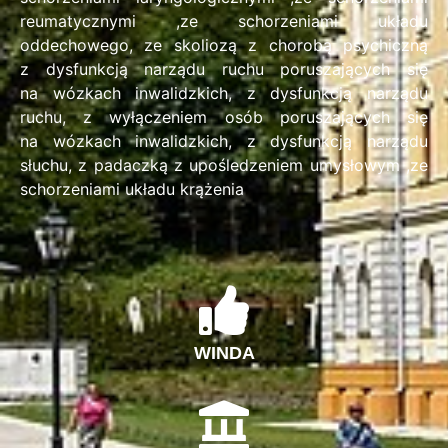
reumatycznymi ,ze schorzeniami układu
oddechowego, ze skoliozą z chorobą psychiczną
z dysfunkcją narządu ruchu poruszających się
na wózkach inwalidzkich, z dysfunkcją narządu
ruchu, z wyłączeniem osób poruszających się
na wózkach inwalidzkich, z dysfunkcją narządu
słuchu, z padaczką z upośledzeniem umysłowym ,ze
schorzeniami układu krążenia
WINDA