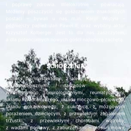
i poprawę zdrowia. Wielokrotnie – powracają.
Możemy poszczycić się goszczeniem znakomitych
postaci – bywali u nas m.in. Karol Wojtyła –
późniejszy papież Jan Paweł II, oraz wybitny aktor
Krzysztof Kolberger. Jest to dla nas zaszczytem,
a dla potencjalnych nowych gości najlepszą zachętą.
SCHORZENIA
Kobiety po mastektomii, z alergią, z chorobami –
dermatologicznymi, narządów wydzielania
wewnętrznego, neurologicznymi, reumatycznymi,
układu krwiotwórczego, układu moczowo-płciowego,
układu pokarmowego, z cukrzycą, z mózgowym
porażeniem dziecięcym, z przewlekłym zapaleniem
trzustki, z przewlekłymi chorobami wątroby,
z wadami postawy, z zaburzeniami – głosu i mowy,