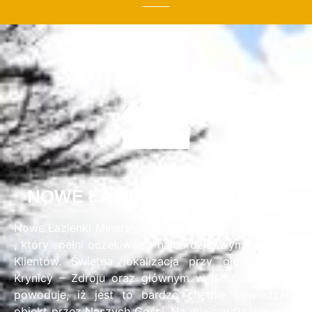
NOWE ŁAZIENKI MINERALNE
Nowe Łazienki Mineralne , jest obiektem po remoncie
, który spełni oczekiwania najbardziej wymagających
Klientów. Świetna lokalizacja przy głównej ulicy
Krynicy – Zdroju oraz głównym wejściu na Deptak
powoduje, iż jest to bardzo chętnie odwiedzany
obiekt przez Naszych Gości. Na miejscu Goście mają