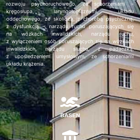
rozwoju psychoruchowego, ze schorzeniami –
kręgosłupa, laryngologicznymi, układu
oddechowego, ze skoliozą, z chorobą psychiczną,
z dysfunkcją – narządu ruchu poruszających się
na wózkach inwalidzkich, narządu ruchu,
z wyłączeniem osób poruszających się na wózkach
inwalidzkich, narządu słuchu, z padaczką,
z upośledzeniem umysłowym, ze schorzeniami
układu krążenia.
BASEN