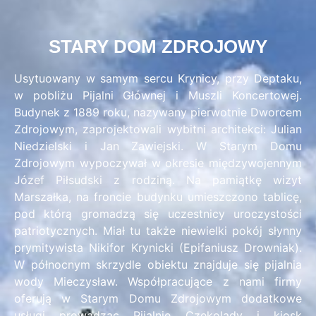
STARY DOM ZDROJOWY
Usytuowany w samym sercu Krynicy, przy Deptaku,
w pobliżu Pijalni Głównej i Muszli Koncertowej.
Budynek z 1889 roku, nazywany pierwotnie Dworcem
Zdrojowym, zaprojektowali wybitni architekci: Julian
Niedzielski i Jan Zawiejski. W Starym Domu
Zdrojowym wypoczywał w okresie międzywojennym
Józef Piłsudski z rodziną. Na pamiątkę wizyt
Marszałka, na froncie budynku umieszczono tablicę,
pod którą gromadzą się uczestnicy uroczystości
patriotycznych. Miał tu także niewielki pokój słynny
prymitywista Nikifor Krynicki (Epifaniusz Drowniak).
W północnym skrzydle obiektu znajduje się pijalnia
wody Mieczysław. Współpracujące z nami firmy
oferują w Starym Domu Zdrojowym dodatkowe
usługi prowadząc Pijalnię Czekolady i kiosk