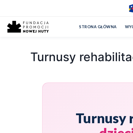
Strona główna
›
Turnusy rehabilitacyjne Rabka-Zdrój 2
STRONA GŁÓWNA
WYC
Turnusy rehabilit
Turnusy 
dziec