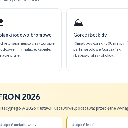
🧂
⛰️
olanki jodowo-bromowe
Gorce i Beskidy
edne z najsilniejszych w Europie
Klimat podgórski (500 m n.p.m.)
rodkowej — inhalacje, kąpiele,
parki narodowe Gorczański
racje pitne.
i Babiogórski w okolicy.
PFRON 2026
itacyjnego w 2026 r. (stawki ustawowe, podstawa: przeciętne wynag
Stopień umiarkowany
Stopień lekki