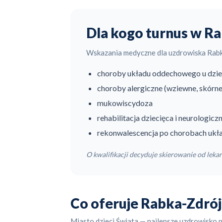
Dla kogo turnus w R
Wskazania medyczne dla uzdrowiska Rab
choroby układu oddechowego u dzieci
choroby alergiczne (wziewne, skórn
mukowiscydoza
rehabilitacja dziecięca i neurologicz
rekonwalescencja po chorobach ukł
O kwalifikacji decyduje skierowanie od lekar
Co oferuje Rabka-Zdrój
Miasto dzieci Świata — najlepsze uzdrowisko 