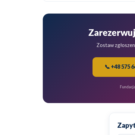
Zarezerwuj
Zostaw zgłoszen
📞 +48 575 6
Fundacj
Zapyt