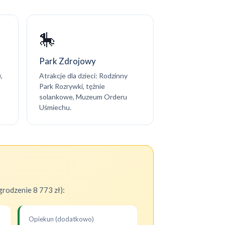
🎠
Park Zdrojowy
,
Atrakcje dla dzieci: Rodzinny
Park Rozrywki, tężnie
solankowe, Muzeum Orderu
Uśmiechu.
rodzenie 8 773 zł):
Opiekun (dodatkowo)