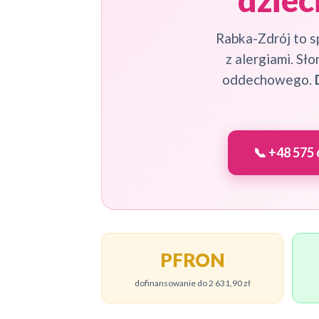
Rabka-Zdrój to sp
z alergiami. S
oddechowego.
📞 +48 575 
PFRON
dofinansowanie do 2 631,90 zł