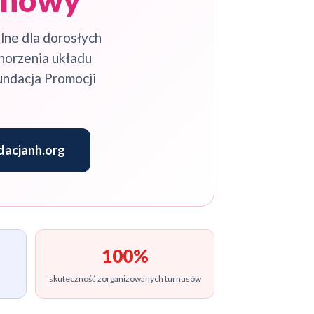
alne dla dorosłych
horzenia układu
undacja Promocji
acjanh.org
100%
skuteczność zorganizowanych turnusów