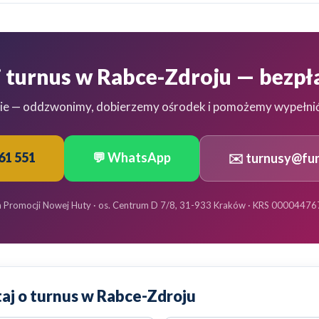
 turnus w Rabce-Zdroju — bezp
ie — oddzwonimy, dobierzemy ośrodek i pomożemy wypełni
61 551
💬 WhatsApp
✉️
turnusy@fun
a Promocji Nowej Huty · os. Centrum D 7/8, 31-933 Kraków · KRS 00004476
aj o turnus w Rabce-Zdroju