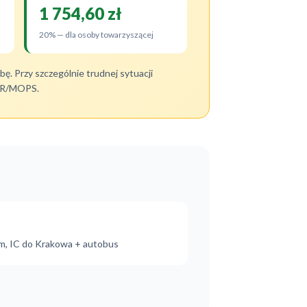
1 754,60 zł
20% — dla osoby towarzyszącej
ę. Przy szczególnie trudnej sytuacji
CPR/MOPS.
em, IC do Krakowa + autobus