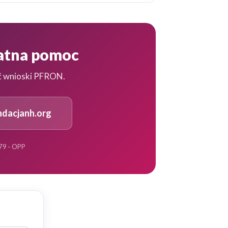
łatna pomoc
ć wnioski PFRON.
dacjanh.org
79 · OPP