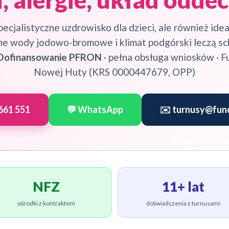
ecjalistyczne uzdrowisko dla dzieci, ale również ide
łone wody jodowo-bromowe i klimat podgórski leczą sc
Dofinansowanie PFRON
· pełna obsługa wniosków · F
Nowej Huty (KRS 0000447679, OPP)
661 551
💬 WhatsApp
✉️
turnusy@fund
NFZ
11+ lat
ośrodki z kontraktem
doświadczenia z turnusami