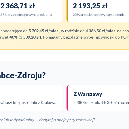
2 368,71 zł
2 193,25 zł
27% przeciętnego wynagrodzenia
25% przeciętnego wynagrodzenia
ospodarująca do
5 702,45 zł/mies.
, w rodzinie do
4 386,50 zł/mies.
na osob
nawet
40% (3 509,20 zł)
. Pomagamy bezpłatnie wypełnić wnioski do P
abce-Zdroju?
Z Warszawy
sy/busy bezpośrednio z Krakowa
≈ 380 km — ok. 4 h 30 min aut
lub indywidualny — dopytaj o opcje przy rezerwacji.