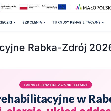
026
IECZKI
SZKOLENIA
TURNUSY REHABILITACYJNE
acyjne Rabka-Zdrój 202
TURNUSY REHABILITACYJNE · BESKIDY
rehabilitacyjne w Rab
i, alergie, układ odd