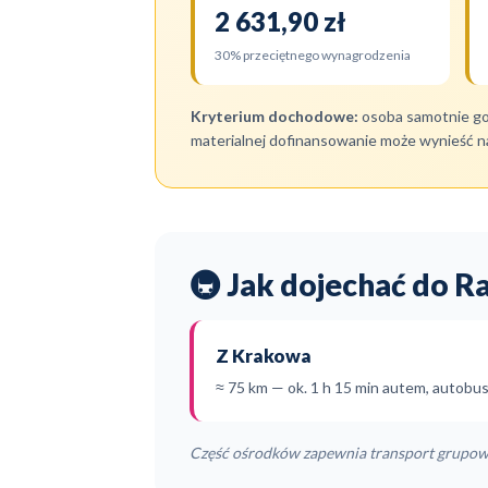
2 631,90 zł
30% przeciętnego wynagrodzenia
Kryterium dochodowe:
osoba samotnie g
materialnej dofinansowanie może wynieść 
🚇 Jak dojechać do R
Z Krakowa
≈ 75 km — ok. 1 h 15 min autem, autobu
Część ośrodków zapewnia transport grupowy 