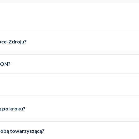
abce-Zdroju?
FRON?
k po kroku?
sobą towarzyszącą?