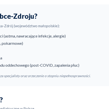
abce-Zdroju?
ka-Zdrój (województwo małopolskie):
 (astma, nawracające infekcje, alergie)
e, pokarmowe)
na
adu oddechowego (post-COVID, zapalenia płuc)
za specjalisty oraz orzeczenie o stopniu niepełnosprawności.
?
pediatryczne w Polsce