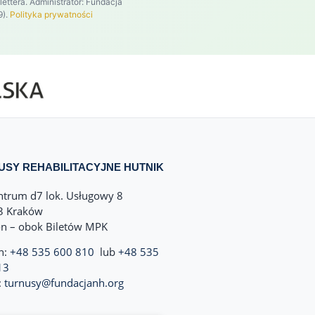
tera. Administrator: Fundacja
9).
Polityka prywatności
USY REHABILITACYJNE HUTNIK
ntrum d7 lok. Usługowy 8
3 Kraków
on – obok Biletów MPK
n:
+48 535 600 810
lub
+48 535
13
:
turnusy@fundacjanh.org