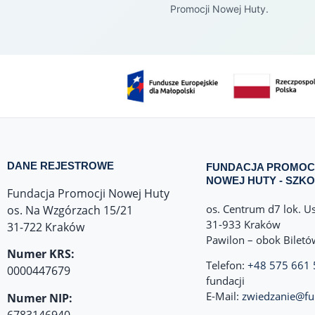
Promocji Nowej Huty.
DANE REJESTROWE
FUNDACJA PROMOC
NOWEJ HUTY - SZKO
Fundacja Promocji Nowej Huty
os. Centrum d7 lok. U
os. Na Wzgórzach 15/21
31-933 Kraków
31-722 Kraków
Pawilon – obok Bilet
Numer KRS:
Telefon:
+48 575 661 
0000447679
fundacji
E-Mail:
zwiedzanie@fu
Numer NIP:
6783146940