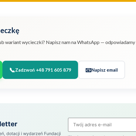
ieczkę
 lub wariant wycieczki? Napisz nam na WhatsApp — odpowiadamy
📞
📧
Zadzwoń +48 791 605 879
Napisz email
letter
eń, dotacji i wydarzeń Fundacji