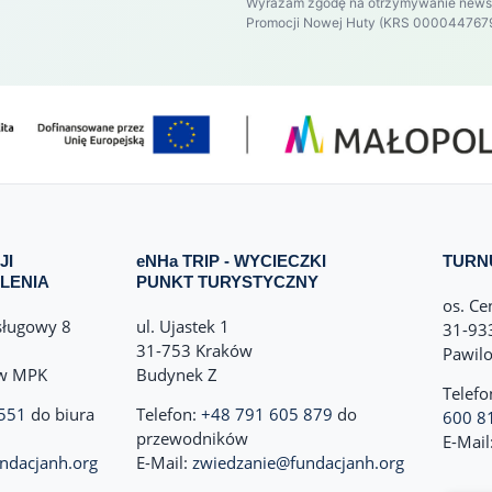
Wyrażam zgodę na otrzymywanie newslet
Promocji Nowej Huty (KRS 000044767
JI
eNHa TRIP - WYCIECZKI
TURN
LENIA
PUNKT TURYSTYCZNY
os. Ce
sługowy 8
ul. Ujastek 1
31-93
31-753 Kraków
Pawil
ów MPK
Budynek Z
Telefo
551
do biura
Telefon:
+48 791 605 879
do
600 8
przewodników
E-Mail
ndacjanh.org
E-Mail:
zwiedzanie@fundacjanh.org