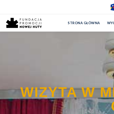
Wizyta w Mieszkaniu z 
Strona główna
›
Wycieczki
›
Wizyta w Mieszkaniu z E
STRONA GŁÓWNA
WYC
WIZYTA W M