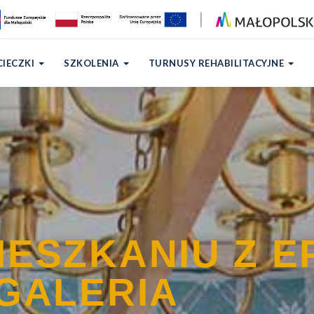
Epoki - galeria
poki
›
Wizyta w Mieszkaniu z Epoki – galeria
IECZKI
SZKOLENIA
TURNUSY REHABILITACYJNE
IESZKANIU Z EP
GALERIA