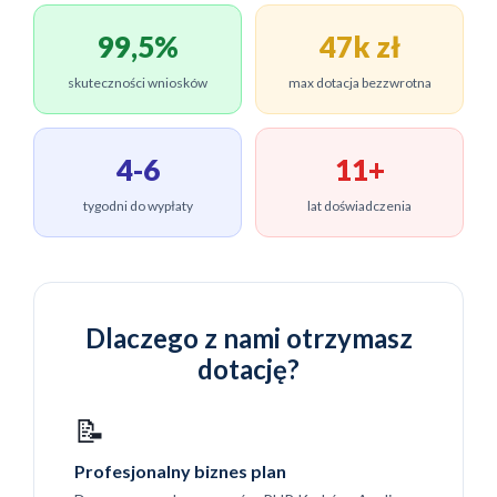
99,5%
47k zł
skuteczności wniosków
max dotacja bezzwrotna
4-6
11+
tygodni do wypłaty
lat doświadczenia
Dlaczego z nami otrzymasz
dotację?
📝
Profesjonalny biznes plan