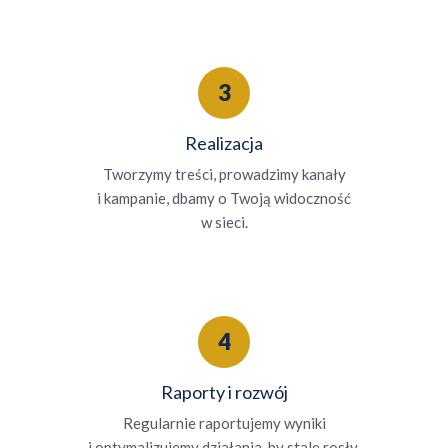
3
Realizacja
Tworzymy treści, prowadzimy kanały
i kampanie, dbamy o Twoją widoczność
w sieci.
4
Raporty i rozwój
Regularnie raportujemy wyniki
i optymalizujemy działania, by stale rosły.