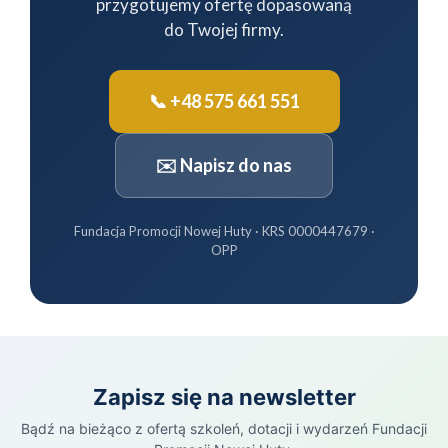
przygotujemy ofertę dopasowaną
do Twojej firmy.
📞 +48 575 661 551
✉️ Napisz do nas
Fundacja Promocji Nowej Huty · KRS 0000447679 ·
OPP
Zapisz się na newsletter
Bądź na bieżąco z ofertą szkoleń, dotacji i wydarzeń Fundacji