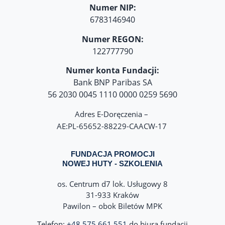
Numer NIP:
6783146940
Numer REGON:
122777790
Numer konta Fundacji:
Bank BNP Paribas SA
56 2030 0045 1110 0000 0259 5690
Adres E-Doręczenia –
AE:PL-65652-88229-CAACW-17
FUNDACJA PROMOCJI
NOWEJ HUTY - SZKOLENIA
os. Centrum d7 lok. Usługowy 8
31-933 Kraków
Pawilon – obok Biletów MPK
Telefon:
+48 575 661 551
do biura fundacji